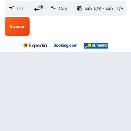
Origen
Osaka Itami (ITM)
sáb. 5/9
-
sáb. 12/9
Buscar