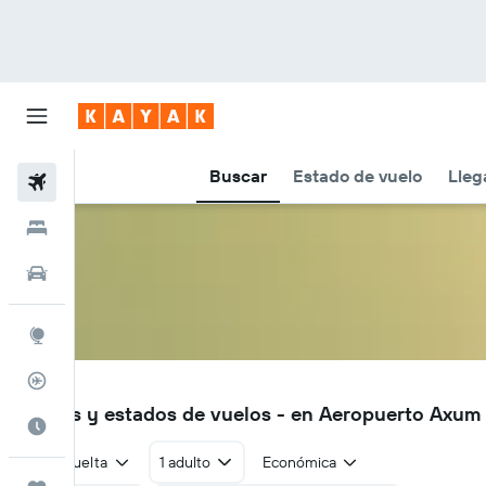
Buscar
Estado de vuelo
Lleg
Vuelos
Hoteles
Autos
Explore
Rastreador
AXU
Vuelos y estados de vuelos - en Aeropuerto Axum
Cuándo ir
Ida y vuelta
1 adulto
Económica