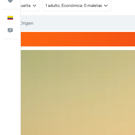
Trips
Ida y vuelta
1 adulto, Económica, 0 maletas
Español
Comentarios