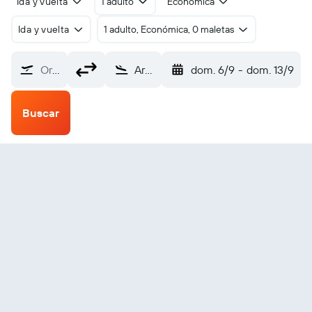
Ida y vuelta
1 adulto
Económica
Ida y vuelta
1 adulto, Económica, 0 maletas
Origen
Aracati Dragao do Mar (ARX)
dom. 6/9
-
dom. 13/9
Buscar