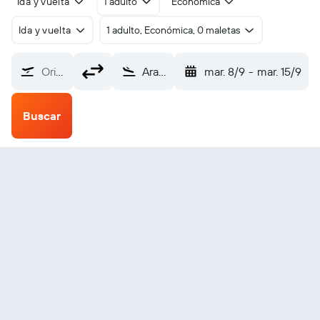
Ida y vuelta
1 adulto
Económica
Ida y vuelta
1 adulto, Económica, 0 maletas
Origen
Arauca Santiago Perez Quiroz (AUC)
mar. 8/9
-
mar. 15/9
Buscar