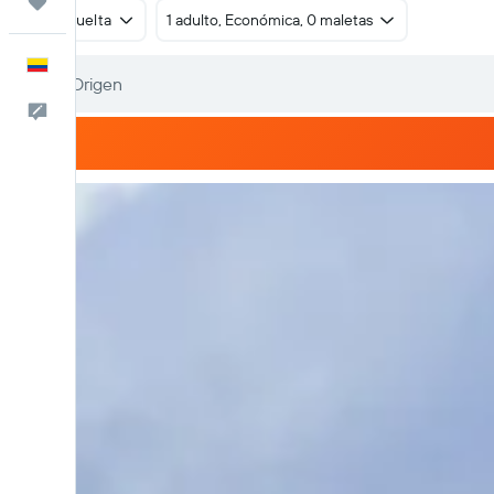
Trips
Ida y vuelta
1 adulto, Económica, 0 maletas
Español
Comentarios