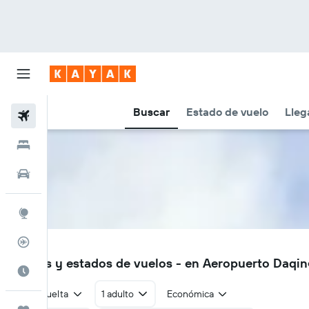
Buscar
Estado de vuelo
Lleg
Vuelos
Hoteles
Autos
Explore
Rastreador
DQA
Vuelos y estados de vuelos - en Aeropuerto Daqi
Cuándo ir
Ida y vuelta
1 adulto
Económica