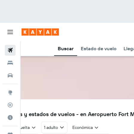
Buscar
Estado de vuelo
Lleg
Vuelos
Hoteles
Autos
Explore
Rastreador
JHL
Vuelos y estados de vuelos - en Aeropuerto Fort
Cuándo ir
Ida y vuelta
1 adulto
Económica