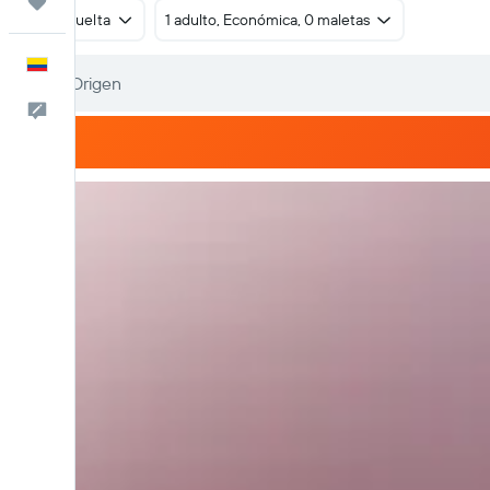
Trips
Ida y vuelta
1 adulto, Económica, 0 maletas
Español
Comentarios