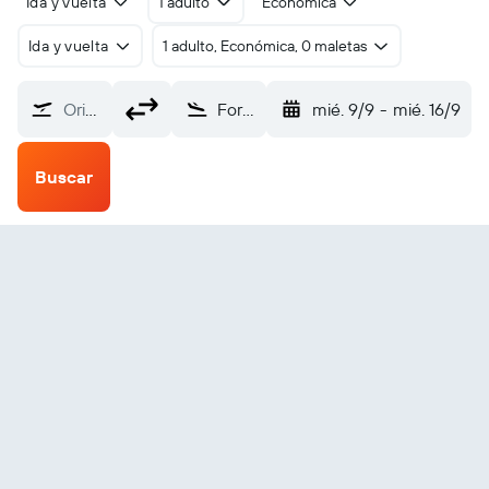
Ida y vuelta
1 adulto
Económica
Ida y vuelta
1 adulto, Económica, 0 maletas
Origen
Fort MacKay Horizon (HZP)
mié. 9/9
-
mié. 16/9
Buscar