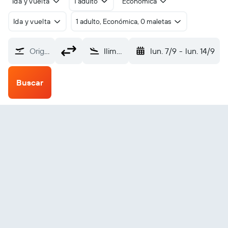
Ida y vuelta
1 adulto
Económica
Ida y vuelta
1 adulto, Económica, 0 maletas
Origen
Ilimanaq Harbour (XIQ)
lun. 7/9
-
lun. 14/9
Buscar