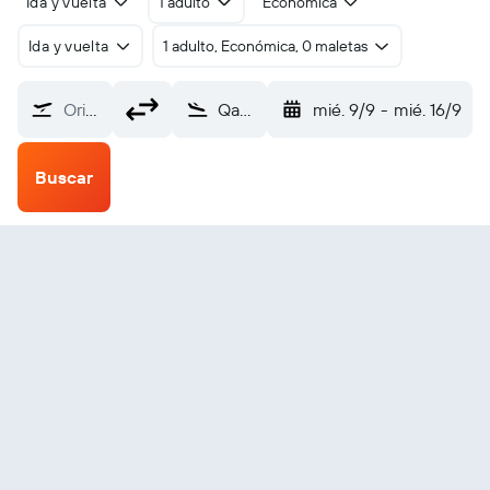
Ida y vuelta
1 adulto
Económica
Ida y vuelta
1 adulto, Económica, 0 maletas
Origen
Qasigiannguit (JCH)
mié. 9/9
-
mié. 16/9
Buscar