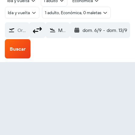
Ida y vuelta
1 adulto
Económica
Ida y vuelta
1 adulto, Económica, 0 maletas
Origen
Mankato (MKT)
dom. 6/9
-
dom. 13/9
Buscar