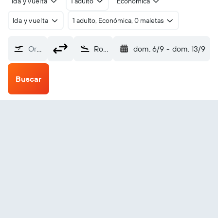
Ida y vuelta
1 adulto
Económica
Ida y vuelta
1 adulto, Económica, 0 maletas
Origen
Rochester (RST)
dom. 6/9
-
dom. 13/9
Buscar