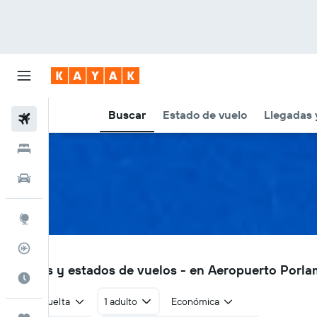
Buscar
Estado de vuelo
Llegadas 
Vuelos
Hoteles
Autos
Explore
Rastreador
PMV
Vuelos y estados de vuelos - en Aeropuerto Porl
Cuándo ir
Ida y vuelta
1 adulto
Económica