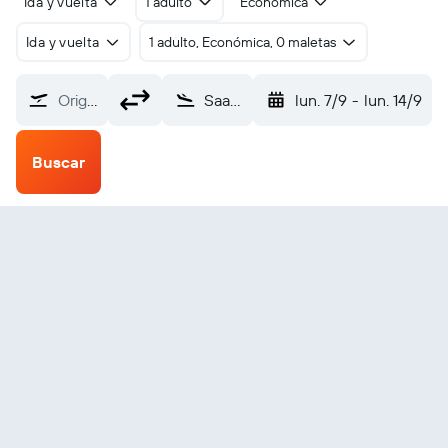
Ida y vuelta
1 adulto
Económica
Ida y vuelta
1 adulto, Económica, 0 maletas
Origen
Saarbrücken Ensheim (SCN)
lun. 7/9
-
lun. 14/9
Buscar