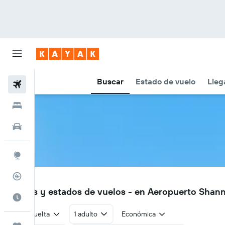
Buscar
Estado de vuelo
Lleg
Vuelos
Hoteles
Autos
Explore
Rastreador
SNN
Vuelos y estados de vuelos - en Aeropuerto Shan
Cuándo ir
Ida y vuelta
1 adulto
Económica