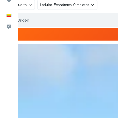
Trips
Ida y vuelta
1 adulto, Económica, 0 maletas
Español
Comentarios