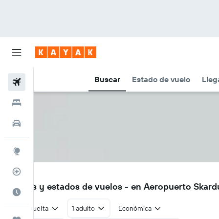
Buscar
Estado de vuelo
Lleg
Vuelos
Hoteles
Autos
Explore
Rastreador
KDU
Vuelos y estados de vuelos - en Aeropuerto Skar
Cuándo ir
Ida y vuelta
1 adulto
Económica