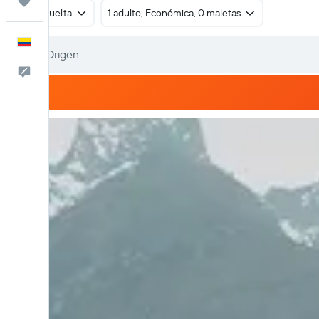
Trips
Ida y vuelta
1 adulto, Económica, 0 maletas
Español
Comentarios