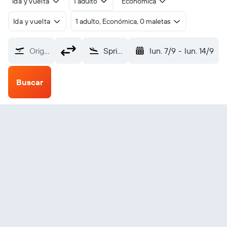
Ida y vuelta
1 adulto
Económica
Ida y vuelta
1 adulto, Económica, 0 maletas
Origen
Springfield Capital (SPI)
lun. 7/9
-
lun. 14/9
Buscar