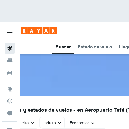
Buscar
Estado de vuelo
Lleg
Vuelos
Hoteles
Autos
Explore
Rastreador
TFF
Vuelos y estados de vuelos - en Aeropuerto Tefé (
Cuándo ir
Ida y vuelta
1 adulto
Económica