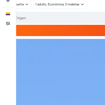
Trips
Ida y vuelta
1 adulto, Económica, 0 maletas
Español
Comentarios