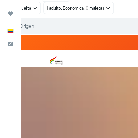
Ida y vuelta
1 adulto, Económica, 0 maletas
Trips
Español
Comentarios