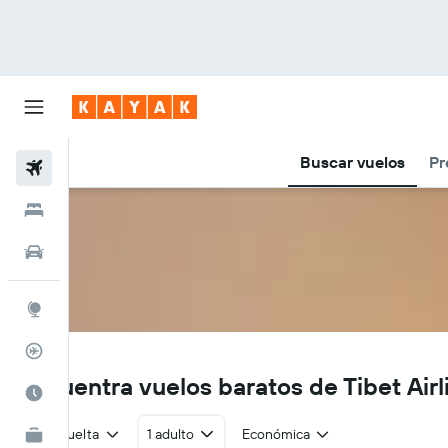
Buscar vuelos
Pr
Vuelos
Hoteles
Autos
Explore
Rastreador
TV
Encuentra vuelos baratos de Tibet Airl
Cuándo ir
Ida y vuelta
1 adulto
Económica
KAYAK for Business
NUEVO