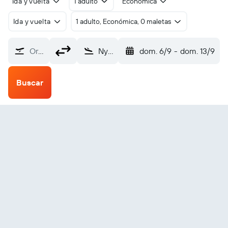
Ida y vuelta
1 adulto
Económica
Ida y vuelta
1 adulto, Económica, 0 maletas
Origen
Nyingchi Mainling (LZY)
dom. 6/9
-
dom. 13/9
Buscar