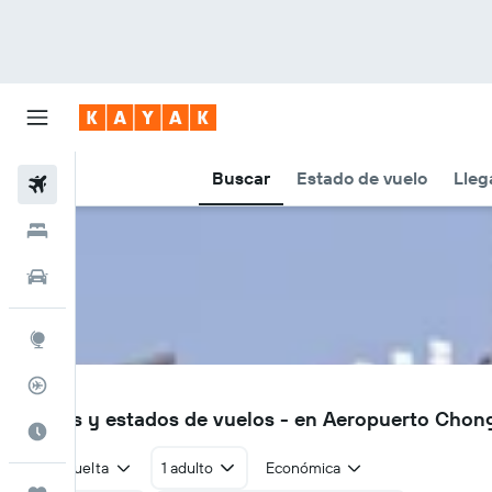
Buscar
Estado de vuelo
Lleg
Vuelos
Hoteles
Autos
Explore
Rastreador
CKG
Vuelos y estados de vuelos - en Aeropuerto Chong
Cuándo ir
Ida y vuelta
1 adulto
Económica