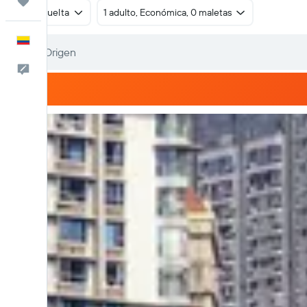
Trips
Ida y vuelta
1 adulto, Económica, 0 maletas
Español
Comentarios