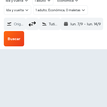
Ida y vuelta
1 adulto
Económica
Ida y vuelta
1 adulto, Económica, 0 maletas
Origen
Tuticorin (TCR)
lun. 7/9
-
lun. 14/9
Buscar