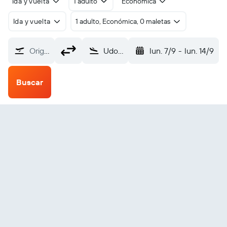
Ida y vuelta
1 adulto
Económica
Ida y vuelta
1 adulto, Económica, 0 maletas
Origen
Udon Thani (UTH)
lun. 7/9
-
lun. 14/9
Buscar