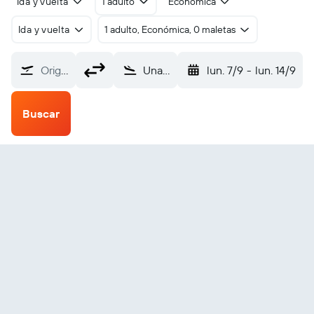
Ida y vuelta
1 adulto
Económica
Ida y vuelta
1 adulto, Económica, 0 maletas
Origen
Una-Comandatuba (UNA)
lun. 7/9
-
lun. 14/9
Buscar