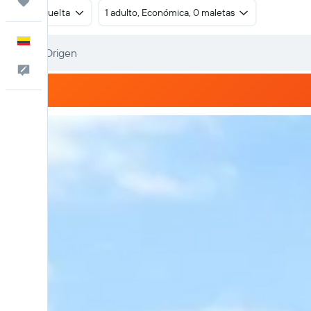
Trips
Ida y vuelta
1 adulto, Económica, 0 maletas
Español
Comentarios