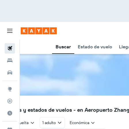
Buscar
Estado de vuelo
Lleg
Vuelos
Hoteles
Autos
Explore
Rastreador
ZQZ
Vuelos y estados de vuelos - en Aeropuerto Zhan
Cuándo ir
Ida y vuelta
1 adulto
Económica