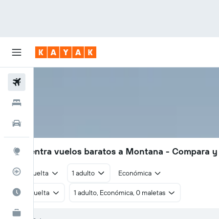
Vuelos
Hoteles
Autos
Encuentra vuelos baratos a Montana - Compara y
Explore
Rastreador
Ida y vuelta
1 adulto
Económica
Cuándo ir
Ida y vuelta
1 adulto, Económica, 0 maletas
KAYAK for Business
NUEVO