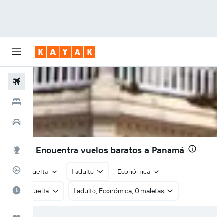
Vuelos
Hoteles
Autos
$156
| Encuentra vuelos baratos a Panamá
Explore
Rastreador
Ida y vuelta
1 adulto
Económica
Cuándo ir
Ida y vuelta
1 adulto, Económica, 0 maletas