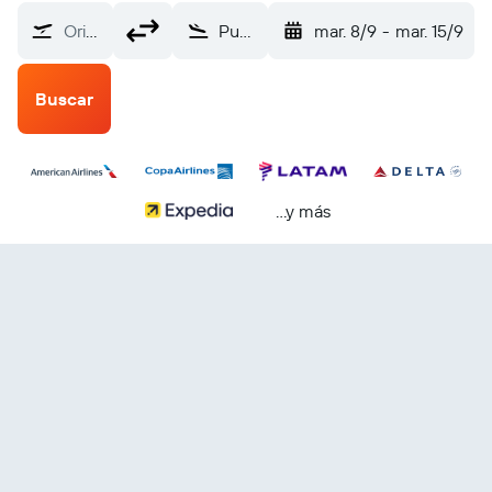
Origen
Puerto Columbus (CMH)
mar. 8/9
-
mar. 15/9
Buscar
...y más