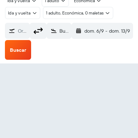
Ida y vuelta
1 adulto
Económica
Ida y vuelta
1 adulto, Económica, 0 maletas
Origen
Butuan (BXU)
dom. 6/9
-
dom. 13/9
Buscar