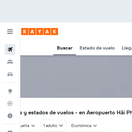
Buscar
Estado de vuelo
Lleg
Vuelos
Hoteles
Autos
Explore
Rastreador
HPH
Vuelos y estados de vuelos - en Aeropuerto Hải 
Cuándo ir
Ida y vuelta
1 adulto
Económica