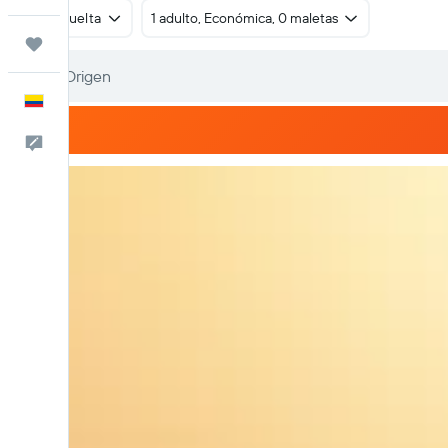
Ida y vuelta
1 adulto, Económica, 0 maletas
Trips
Español
Comentarios