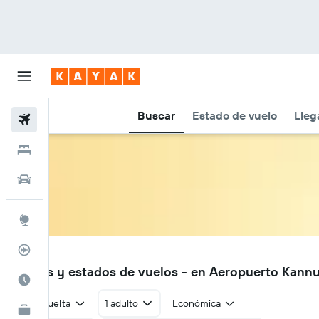
Buscar
Estado de vuelo
Lleg
Vuelos
Hoteles
Autos
Explore
Rastreador
CNN
Vuelos y estados de vuelos - en Aeropuerto Kannu
Cuándo ir
Ida y vuelta
1 adulto
Económica
KAYAK for Business
NUEVO