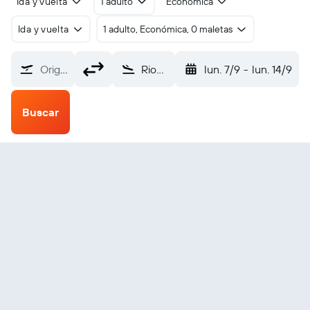
Ida y vuelta
1 adulto
Económica
Ida y vuelta
1 adulto, Económica, 0 maletas
Origen
Riohacha (RCH)
lun. 7/9
-
lun. 14/9
Buscar