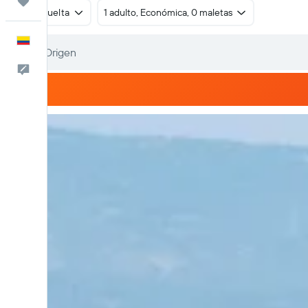
Trips
Ida y vuelta
1 adulto, Económica, 0 maletas
Español
Comentarios