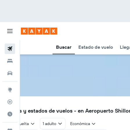
Buscar
Estado de vuelo
Lleg
Vuelos
Hoteles
Autos
Explore
Rastreador
SHL
Vuelos y estados de vuelos - en Aeropuerto Shill
Cuándo ir
Ida y vuelta
1 adulto
Económica