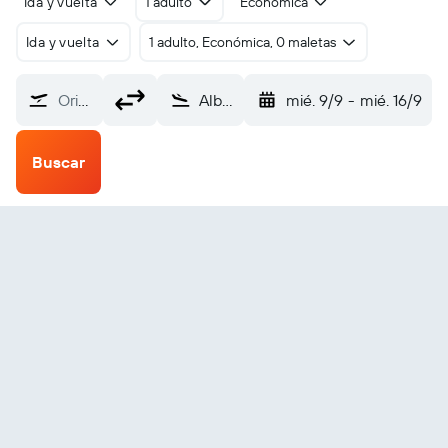
Ida y vuelta
1 adulto
Económica
Ida y vuelta
1 adulto, Económica, 0 maletas
Origen
Albuquerque (ABQ)
mié. 9/9
-
mié. 16/9
Buscar