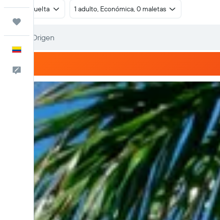
Ida y vuelta
1 adulto, Económica, 0 maletas
Trips
Español
Comentarios