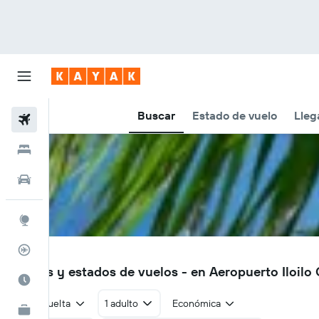
Buscar
Estado de vuelo
Lleg
Vuelos
Hoteles
Autos
Explore
Rastreador
ILO
Vuelos y estados de vuelos - en Aeropuerto Iloilo C
Cuándo ir
Ida y vuelta
1 adulto
Económica
KAYAK for Business
NUEVO