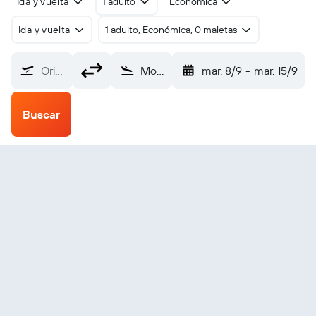
Ida y vuelta
1 adulto
Económica
Ida y vuelta
1 adulto, Económica, 0 maletas
Origen
Monterrey Monterey Regional (MRY)
mar. 8/9
-
mar. 15/9
Buscar