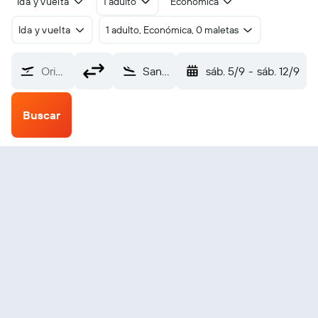
Ida y vuelta
1 adulto
Económica
Ida y vuelta
1 adulto, Económica, 0 maletas
Origen
Santo Tomé Sao Tome Is (TMS)
sáb. 5/9
-
sáb. 12/9
Buscar