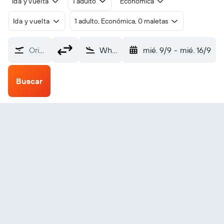
Ida y vuelta
1 adulto
Económica
Ida y vuelta
1 adulto, Económica, 0 maletas
Origen
White Plains Westchester County (HPN)
mié. 9/9
-
mié. 16/9
Buscar