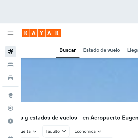
Buscar
Estado de vuelo
Lleg
Vuelos
Hoteles
Autos
Explore
Rastreador
EUG
Vuelos y estados de vuelos - en Aeropuerto Euge
Cuándo ir
Ida y vuelta
1 adulto
Económica