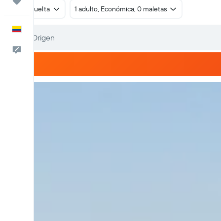
Trips
Ida y vuelta
1 adulto, Económica, 0 maletas
Español
Comentarios