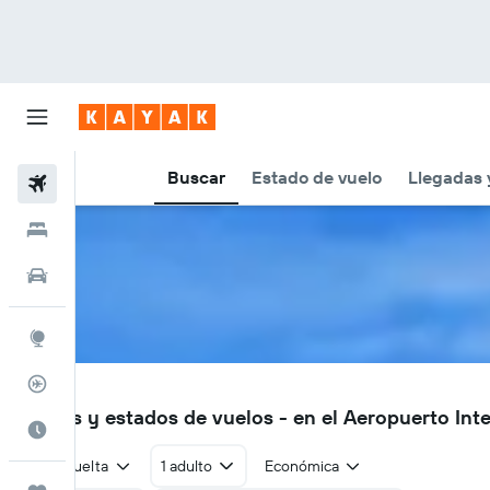
Buscar
Estado de vuelo
Llegadas 
Vuelos
Hoteles
Autos
Explore
Rastreador
CUN
Vuelos y estados de vuelos - en el Aeropuerto In
Cuándo ir
Ida y vuelta
1 adulto
Económica