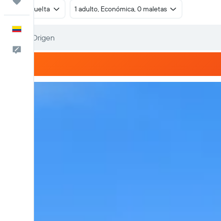
Trips
Ida y vuelta
1 adulto, Económica, 0 maletas
Español
Comentarios