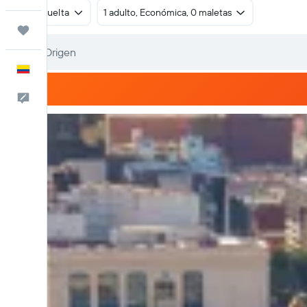
Ida y vuelta
1 adulto, Económica, 0 maletas
Trips
Español
Comentarios