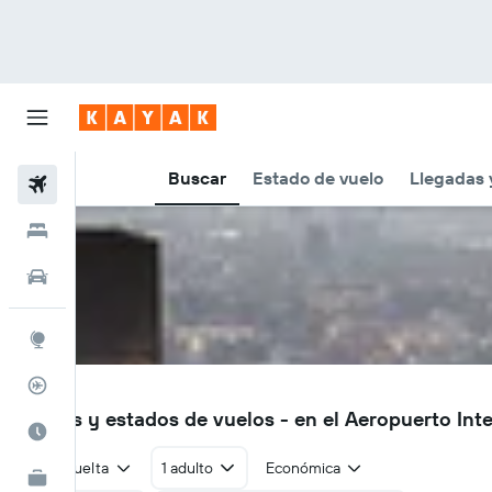
Buscar
Estado de vuelo
Llegadas 
Vuelos
Hoteles
Autos
Explore
Rastreador
MEX
Vuelos y estados de vuelos - en el Aeropuerto In
Cuándo ir
Ida y vuelta
1 adulto
Económica
KAYAK for Business
NUEVO