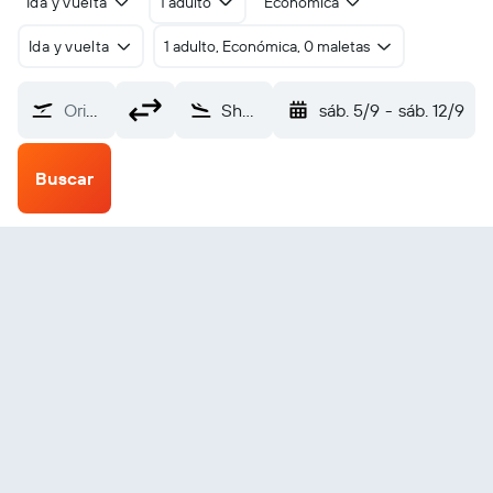
Ida y vuelta
1 adulto
Económica
Ida y vuelta
1 adulto, Económica, 0 maletas
Origen
Shenyang (SHE)
sáb. 5/9
-
sáb. 12/9
Buscar