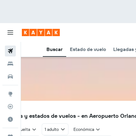
Buscar
Estado de vuelo
Llegadas 
Vuelos
Hoteles
Autos
Explore
Rastreador
SFB
Vuelos y estados de vuelos - en Aeropuerto Orland
Cuándo ir
Ida y vuelta
1 adulto
Económica