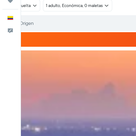
Trips
Ida y vuelta
1 adulto, Económica, 0 maletas
Español
Comentarios