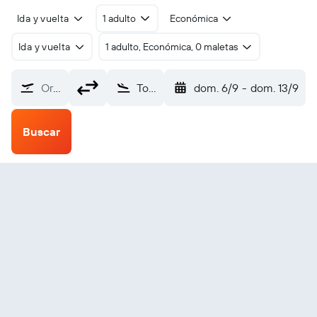
Ida y vuelta
1 adulto
Económica
Ida y vuelta
1 adulto, Económica, 0 maletas
Origen
Toronto Aeropuerto Internacional de la Región de Waterloo (YKF)
dom. 6/9
-
dom. 13/9
Buscar