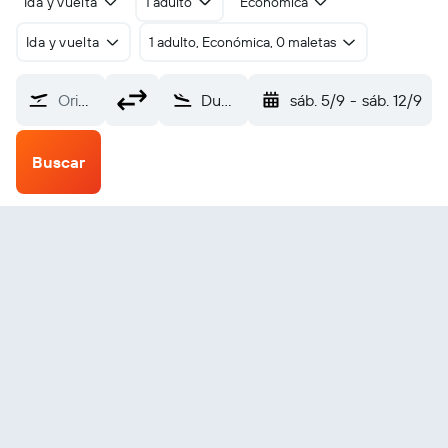
Ida y vuelta
1 adulto
Económica
Ida y vuelta
1 adulto, Económica, 0 maletas
Origen
Dubái-Al Maktoum (DWC)
sáb. 5/9
-
sáb. 12/9
Buscar