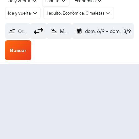
Ida y vuelta
1 adulto
Económica
Ida y vuelta
1 adulto, Económica, 0 maletas
Origen
Melbourne Avalon (AVV)
dom. 6/9
-
dom. 13/9
Buscar